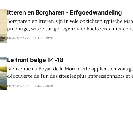
werd die burcht grondig verbouwd naar Spaanse
Itteren en Borgharen - Erfgoedwandeling
Borgharen en Itteren zijn in vele opzichten typische Ma
prachtige, wispelturige regenrivier boetseerde niet enk
landschap, maar gaf ook mee vorm aan de levens van de
ERFGOEDAPP
11 JUL. 2026
vruchtbare oevers tot hun thuis maakten. Beide dorpen ontstonden tijdens
de middeleeuwen, maar archeologische vondsten tonen 
Le front belge 14-18
Bienvenue au Boyau de la Mort. Cette application vous g
découverte de l’un des sites les plus impressionnants e
la Première Guerre mondiale dans le Westhoek. Le Boyau
ERFGOEDAPP
11 JUL. 2026
raconte l’histoire des soldats belges sur le front de l’Yser,