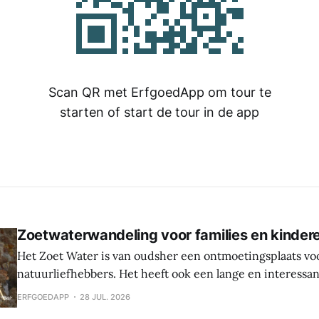
Scan QR met ErfgoedApp om tour te
starten of start de tour in de app
Zoetwaterwandeling voor families en kinder
Het Zoet Water is van oudsher een ontmoetingsplaats vo
natuurliefhebbers. Het heeft ook een lange en interessa
Hier werden sporen gevonden van bewoning en landbouw 
ERFGOEDAPP
28 JUL. 2026
In de middeleeuwen was er een waterburcht en in de S