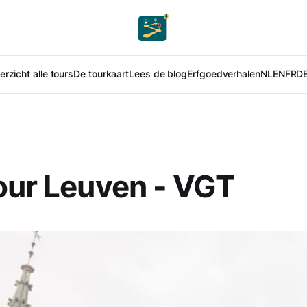
rzicht alle tours
De tourkaart
Lees de blog
Erfgoedverhalen
NL
EN
FR
D
our Leuven - VGT