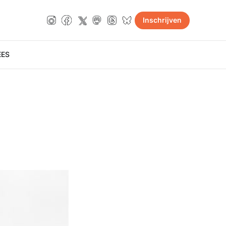
Inschrijven
E
ES