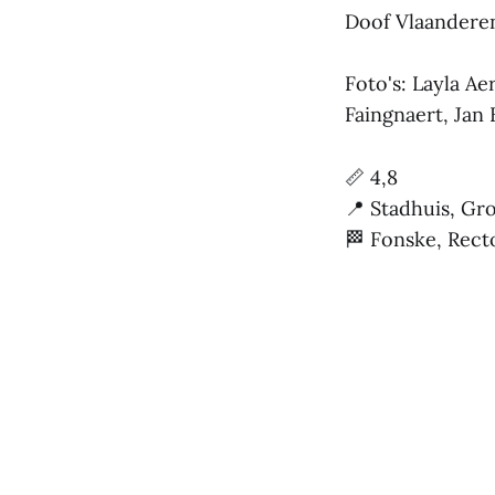
Doof Vlaandere
Foto's: Layla Ae
Faingnaert, Jan
📏 4,8
📍 Stadhuis, Gr
🏁 Fonske, Rect