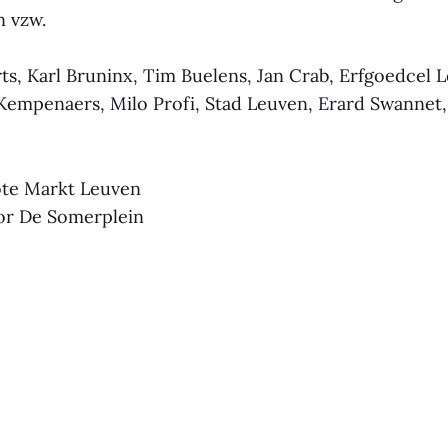
n vzw.
rts, Karl Bruninx, Tim Buelens, Jan Crab, Erfgoedcel 
 Kempenaers, Milo Profi, Stad Leuven, Erard Swannet, 
ote Markt Leuven
or De Somerplein