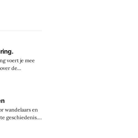
ring.
ng voert je mee
 over de
derste plekken in
rele rijkdom van
s
en
or wandelaars en
nte geschiedenis.
uit de steentijd.
paanse periode