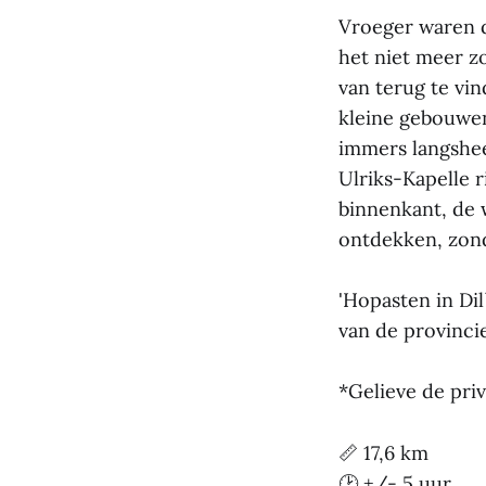
Vroeger waren d
het niet meer zo
van terug te vin
kleine gebouwen
immers langshee
Ulriks-Kapelle r
binnenkant, de 
ontdekken, zond
'Hopasten in Di
van de provinci
*Gelieve de priv
📏 17,6 km
🕑 +/- 5 uur