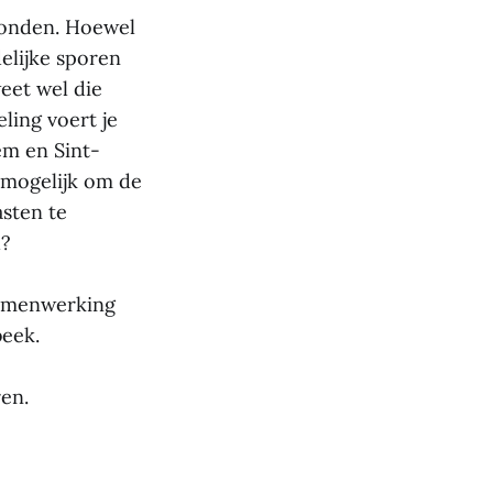
bonden. Hoewel
delijke sporen
eet wel die
ling voert je
em en Sint-
s mogelijk om de
sten te
h?
 samenwerking
beek.
ren.