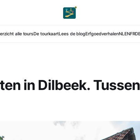
rzicht alle tours
De tourkaart
Lees de blog
Erfgoedverhalen
NL
EN
FR
D
en in Dilbeek. Tussen