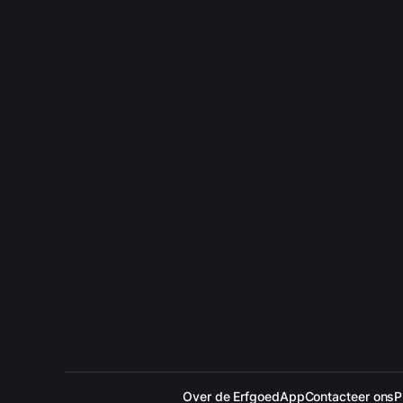
Over de ErfgoedApp
Contacteer ons
P