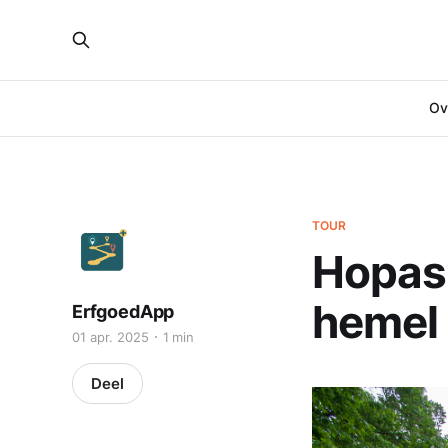
Ove
TOUR
Hopast
hemel
ErfgoedApp
01 apr. 2025
1 min
Deel