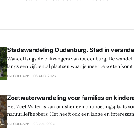
Stadswandeling Oudenburg. Stad in verande
Wandel langs de blikvangers van Oudenburg. De wandeli
langs een vijftiental plaatsen waar je meer te weten komt
geschiedenis, weetjes en toekomstplannen van de bijzon
ERFGOEDAPP
06 AUG. 2026
het historische centrum. Laat je verrassen door de cultu
Oudenburg, haar gebouwen, mensen en tradities. Tijden
Zoetwaterwandeling voor families en kinder
Het Zoet Water is van oudsher een ontmoetingsplaats vo
natuurliefhebbers. Het heeft ook een lange en interessa
Hier werden sporen gevonden van bewoning en landbouw 
ERFGOEDAPP
28 JUL. 2026
In de middeleeuwen was er een waterburcht en in de S