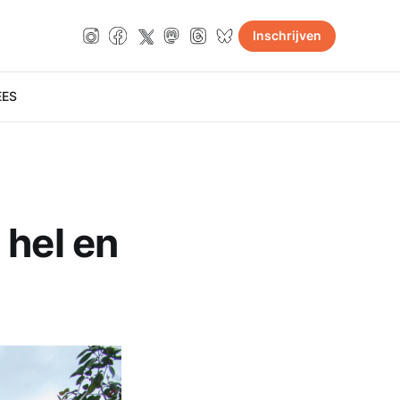
Inschrijven
E
ES
 hel en