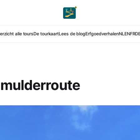
rzicht alle tours
De tourkaart
Lees de blog
Erfgoedverhalen
NL
EN
FR
D
mulderroute