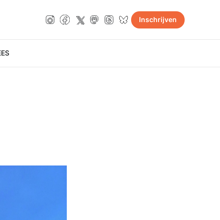
Inschrijven
E
ES