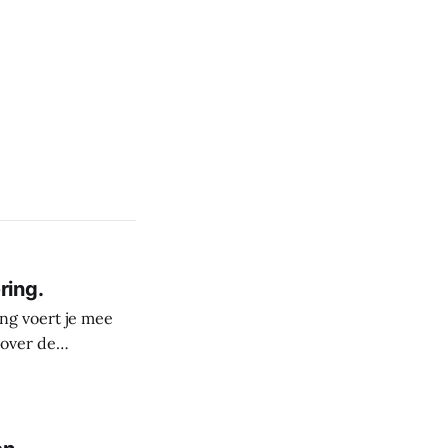
ring.
ng voert je mee
 over de
derste plekken in
rele rijkdom van
s