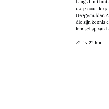
Langs houtkante
dorp naar dorp,
Heggemulder. Al
die zijn kennis 
landschap van h
📏 2 x 22 km