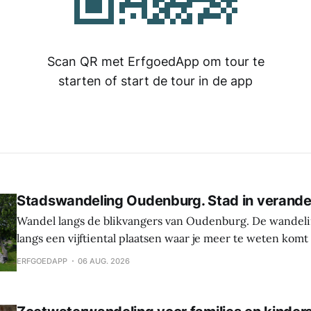
Scan QR met ErfgoedApp om tour te
starten of start de tour in de app
Stadswandeling Oudenburg. Stad in verande
Wandel langs de blikvangers van Oudenburg. De wandeli
langs een vijftiental plaatsen waar je meer te weten komt
geschiedenis, weetjes en toekomstplannen van de bijzon
ERFGOEDAPP
06 AUG. 2026
het historische centrum. Laat je verrassen door de cultu
Oudenburg, haar gebouwen, mensen en tradities. Tijden