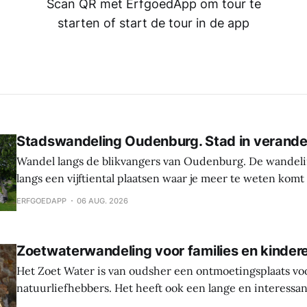
Scan QR met ErfgoedApp om tour te
starten of start de tour in de app
Stadswandeling Oudenburg. Stad in verande
Wandel langs de blikvangers van Oudenburg. De wandeli
langs een vijftiental plaatsen waar je meer te weten komt
geschiedenis, weetjes en toekomstplannen van de bijzon
ERFGOEDAPP
06 AUG. 2026
het historische centrum. Laat je verrassen door de cultu
Oudenburg, haar gebouwen, mensen en tradities. Tijden
Zoetwaterwandeling voor families en kinder
Het Zoet Water is van oudsher een ontmoetingsplaats vo
natuurliefhebbers. Het heeft ook een lange en interessa
Hier werden sporen gevonden van bewoning en landbouw 