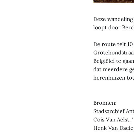
Deze wandeling 
loopt door Ber
De route telt 10
Grotehondstraat
Belgiëlei te gaa
dat meerdere g
herenhuizen to
Bronnen:
Stadsarchief A
Cois Van Aelst, 
Henk Van Daele, 