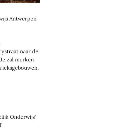
rwijs Antwerpen
e
rystraat naar de
. Je zal merken
brieksgebouwen,
lijk Onderwijs’
’