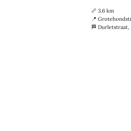
📏 3.6 km
📍 Grotehondst
🏁 Durletstraat