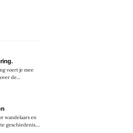
ring.
ng voert je mee
 over de
derste plekken in
rele rijkdom van
s
en
or wandelaars en
nte geschiedenis.
uit de steentijd.