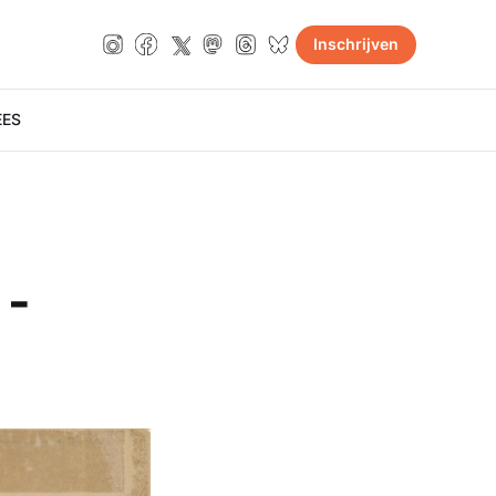
Inschrijven
E
ES
 -