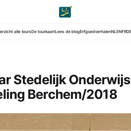
rzicht alle tours
De tourkaart
Lees de blog
Erfgoedverhalen
NL
EN
FR
D
ar Stedelijk Onderwijs
ling Berchem/2018