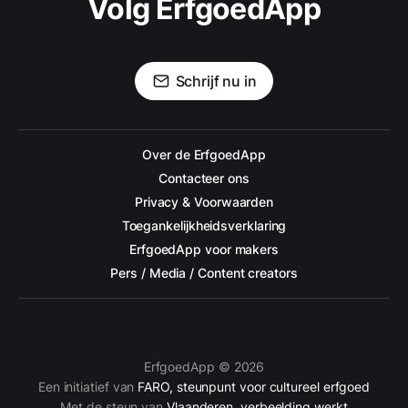
Volg ErfgoedApp
Schrijf nu in
Over de ErfgoedApp
Contacteer ons
Privacy & Voorwaarden
Toegankelijkheidsverklaring
ErfgoedApp voor makers
Pers / Media / Content creators
ErfgoedApp © 2026
Een initiatief van
FARO, steunpunt voor cultureel erfgoed
Met de steun van
Vlaanderen, verbeelding werkt