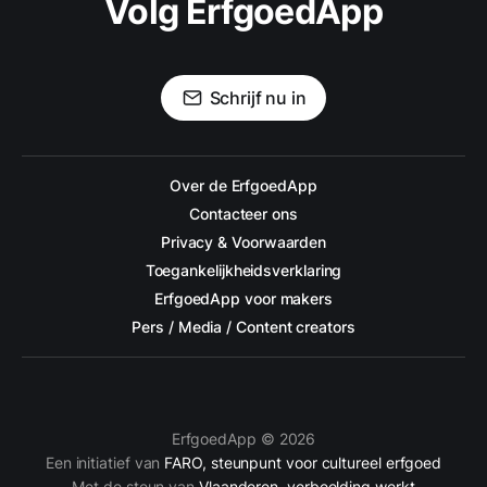
Volg ErfgoedApp
Schrijf nu in
Over de ErfgoedApp
Contacteer ons
Privacy & Voorwaarden
Toegankelijkheidsverklaring
ErfgoedApp voor makers
Pers / Media / Content creators
ErfgoedApp © 2026
Een initiatief van
FARO, steunpunt voor cultureel erfgoed
Met de steun van
Vlaanderen, verbeelding werkt