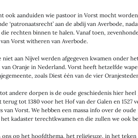
ht ook aanduiden wie pastoor in Vorst mocht worden.
de ‘patronaatsrecht’ aan de abdij van Averbode, nad
die rechten binnen te halen. Vanaf toen, zevenhonde
s van Vorst witheren van Averbode.
 niet aan Nijvel werden afgegeven kwamen onder het
 van Oranje in Nederland. Vorst heeft hetzelfde wapen
jegemeente, zoals Diest één van de vier Oranjesteden
g tot andere dorpen is de oude geschiedenis hier hee
t terug tot 1380 voor het Hof van der Galen en 1527 
s van Vorst. We hebben een massa info over de oude
 het kadaster terechtkwamen en die zullen we ook b
 ons op het hoofdthema, het religieuze, in het teken