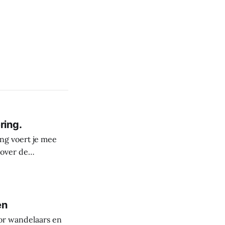
ring.
ng voert je mee
 over de
derste plekken in
rele rijkdom van
s
en
or wandelaars en