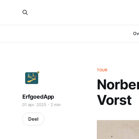
Ove
TOUR
Norber
Vorst
ErfgoedApp
01 apr. 2025
2 min
Deel