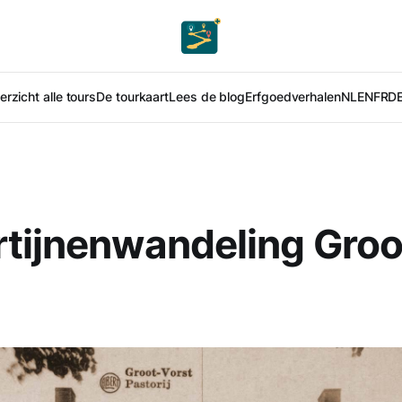
rzicht alle tours
De tourkaart
Lees de blog
Erfgoedverhalen
NL
EN
FR
D
tijnenwandeling Groo