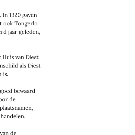
 In 1320 gaven
at ook Tongerlo
rd jaar geleden,
 Huis van Diest
schild als Diest
 is.
l goed bewaard
voor de
 plaatsnamen,
ehandelen.
 van de