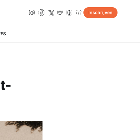
Inschrijven
E
ES
t-