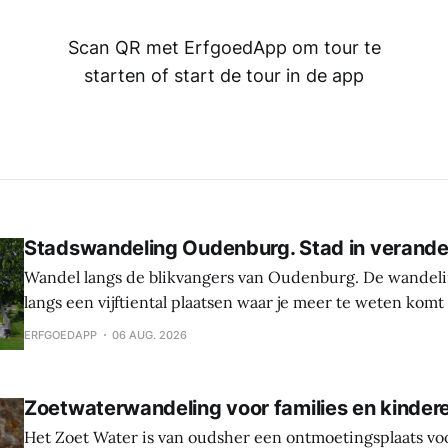
Scan QR met ErfgoedApp om tour te
starten of start de tour in de app
Stadswandeling Oudenburg. Stad in verande
Wandel langs de blikvangers van Oudenburg. De wandeli
langs een vijftiental plaatsen waar je meer te weten komt
geschiedenis, weetjes en toekomstplannen van de bijzon
ERFGOEDAPP
06 AUG. 2026
het historische centrum. Laat je verrassen door de cultu
Oudenburg, haar gebouwen, mensen en tradities. Tijden
Zoetwaterwandeling voor families en kinder
Het Zoet Water is van oudsher een ontmoetingsplaats vo