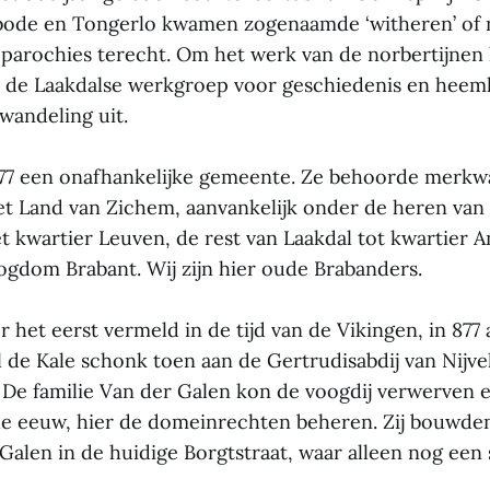
bode en Tongerlo kwamen zogenaamde ‘witheren’ of n
 parochies terecht. Om het werk van de norbertijnen 
de de Laakdalse werkgroep voor geschiedenis en he
wandeling uit.
977 een onafhankelijke gemeente. Ze behoorde merkw
t Land van Zichem, aanvankelijk onder de heren van 
t kwartier Leuven, de rest van Laakdal tot kwartier 
ogdom Brabant. Wij zijn hier oude Brabanders.
 het eerst vermeld in de tijd van de Vikingen, in 877 a
l de Kale schonk toen aan de Gertrudisabdij van Nijve
De familie Van der Galen kon de voogdij verwerven 
de eeuw, hier de domeinrechten beheren. Zij bouwde
Galen in de huidige Borgtstraat, waar alleen nog een 