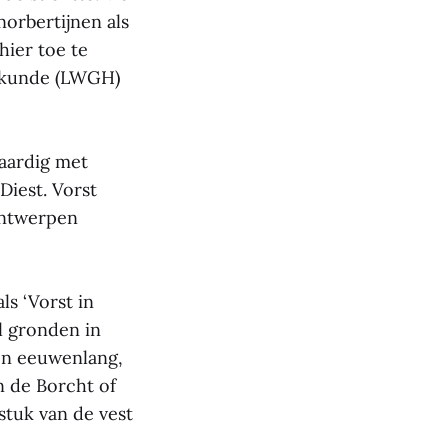
orbertijnen als
hier toe te
emkunde (LWGH)
aardig met
Diest. Vorst
Antwerpen
ls ‘Vorst in
l gronden in
en eeuwenlang,
n de Borcht of
stuk van de vest