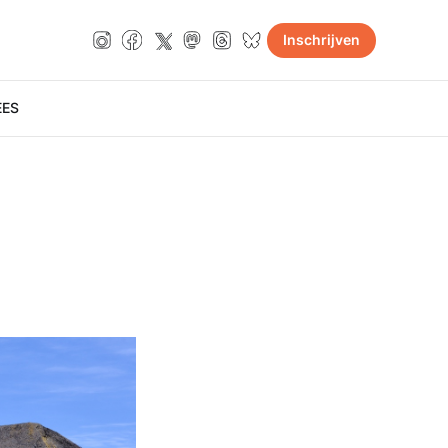
Inschrijven
E
ES