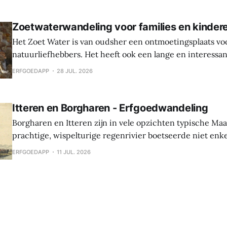
Oudenburg, haar gebouwen, mensen en tradities. Tijden
Zoetwaterwandeling voor families en kinder
Het Zoet Water is van oudsher een ontmoetingsplaats vo
natuurliefhebbers. Het heeft ook een lange en interessa
Hier werden sporen gevonden van bewoning en landbouw 
ERFGOEDAPP
28 JUL. 2026
In de middeleeuwen was er een waterburcht en in de S
werd die burcht grondig verbouwd naar Spaanse
Itteren en Borgharen - Erfgoedwandeling
Borgharen en Itteren zijn in vele opzichten typische Ma
prachtige, wispelturige regenrivier boetseerde niet enk
landschap, maar gaf ook mee vorm aan de levens van de
ERFGOEDAPP
11 JUL. 2026
vruchtbare oevers tot hun thuis maakten. Beide dorpen ontstonden tijdens
de middeleeuwen, maar archeologische vondsten tonen 