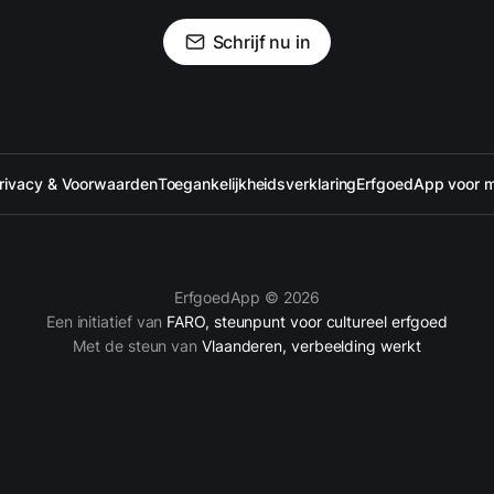
Schrijf nu in
rivacy & Voorwaarden
Toegankelijkheidsverklaring
ErfgoedApp voor 
ErfgoedApp © 2026
Een initiatief van
FARO, steunpunt voor cultureel erfgoed
Met de steun van
Vlaanderen, verbeelding werkt