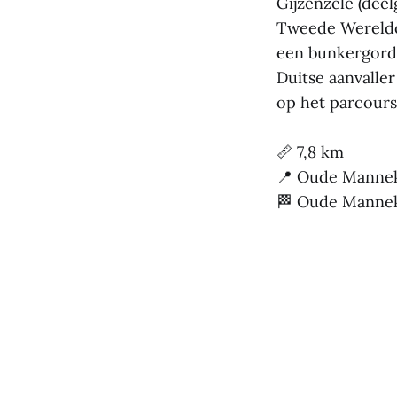
Gijzenzele (dee
Tweede Wereldo
een bunkergorde
Duitse aanvalle
op het parcours 
📏 7,8 km
📍 Oude Manneke
🏁 Oude Manneke