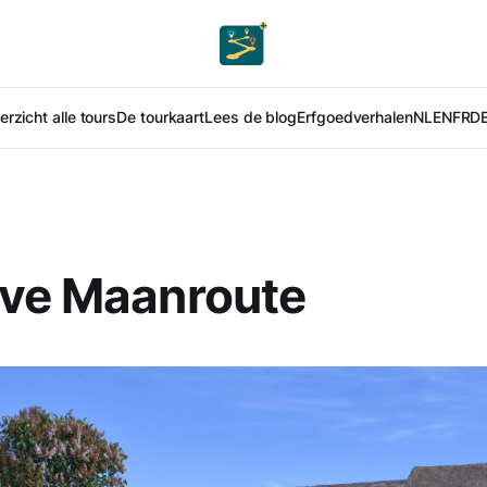
rzicht alle tours
De tourkaart
Lees de blog
Erfgoedverhalen
NL
EN
FR
D
lve Maanroute