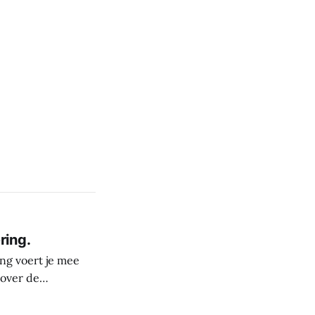
ring.
ng voert je mee
 over de
derste plekken in
rele rijkdom van