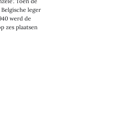
zele'. Toen de
Belgische leger
1940 werd de
p zes plaatsen