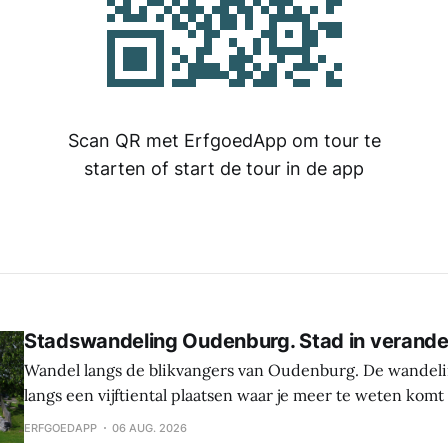
Scan QR met ErfgoedApp om tour te
starten of start de tour in de app
Stadswandeling Oudenburg. Stad in verande
Wandel langs de blikvangers van Oudenburg. De wandeli
langs een vijftiental plaatsen waar je meer te weten komt
geschiedenis, weetjes en toekomstplannen van de bijzon
ERFGOEDAPP
06 AUG. 2026
het historische centrum. Laat je verrassen door de cultu