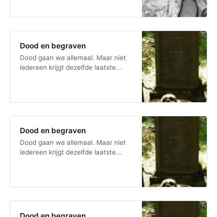
ronkende bijnamen van beroemde
of beruchte mensen. Ken jij ze
allemaal? En kan je ze ordenen in
de tijd?
Dood en begraven
Dood gaan we allemaal. Maar niet
iedereen krijgt dezelfde laatste
rustplaats. Die hangt af van je
sociale status, financiële middelen,
en de gebruiken en rituelen op een
bepaald moment. Kan jij deze
manieren van begraven ordenen in
de tijd?
Dood en begraven
Dood gaan we allemaal. Maar niet
iedereen krijgt dezelfde laatste
rustplaats. Die hangt af van je
sociale status, financiële middelen,
en de gebruiken en rituelen op een
bepaald moment. Kan jij deze
manieren van begraven ordenen in
de tijd?
Dood en begraven