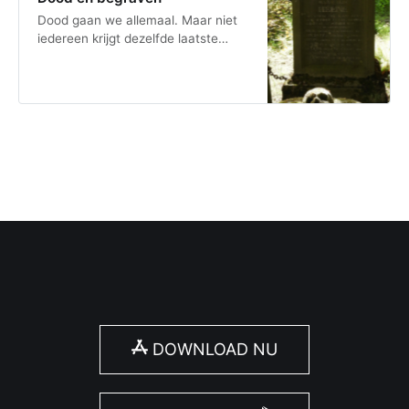
Dood gaan we allemaal. Maar niet
iedereen krijgt dezelfde laatste
rustplaats. Die hangt af van je
sociale status, financiële middelen,
en de gebruiken en rituelen op een
bepaald moment. Kan jij deze
manieren van begraven ordenen in
de tijd?
DOWNLOAD NU