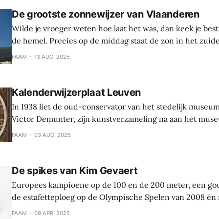
De grootste zonnewijzer van Vlaanderen
Wilde je vroeger weten hoe laat het was, dan keek je best
de hemel. Precies op de middag staat de zon in het zuid
hoogste stand van de dag. Ze bevindt zich dan boven de
FAAM
13 AUG. 2025
plaats waar je staat. De meridiaan is
Kalenderwijzerplaat Leuven
In 1938 liet de oud-conservator van het stedelijk museu
Victor Demunter, zijn kunstverzameling na aan het mus
topstukken was een eikenhouten beschilderd paneel uit c
FAAM
03 AUG. 2025
concentrische cirkels zijn de uren, dagen en maanden v
evengoed de 12 tekens van de
De spikes van Kim Gevaert
Europees kampioene op de 100 en de 200 meter, een go
de estafetteploeg op de Olympische Spelen van 2008 én m
Belgische kampioenstitels: sprintster Kim Gevaert liep e
FAAM
09 APR. 2025