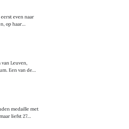
 eerst even naar
en, op haar
 meridiaan van de
m van Leuven,
eum. Een van de
irca 1500. In 6
oorgesteld, maar
uden medaille met
aar liefst 27
en