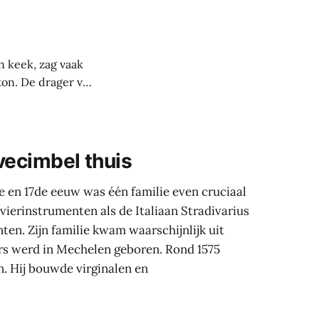
n keek, zag vaak
ton. De drager van
t. Hij had er een
e Spelen van 2016
vecimbel thuis
e en 17de eeuw was één familie even cruciaal
vierinstrumenten als de Italiaan Stradivarius
en. Zijn familie kwam waarschijnlijk uit
rs werd in Mechelen geboren. Rond 1575
. Hij bouwde virginalen en