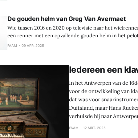
indrukwekkend palmares bij mekaar. Dat ze zo’n carrière kon uitbouwen,
was minder evident dan het lijkt. Sport
De gouden helm van Greg Van Avermaet
Wie tussen 2016 en 2020 op televisie naar het wielrenne
een renner met een opvallende gouden helm in het pelo
dat unieke hoofddeksel was de Vlaming Greg Van Avermae
FAAM
09 APR. 2025
uitzonderlijke prestatie voor geleverd. Op de Olympisch
in
Iedereen een kla
In het Antwerpen van de 16d
voor de ontwikkeling van kla
dat was voor snaarinstrument
Duitsland, maar Hans Rucke
verhuisde hij naar Antwerpen
FAAM
12 MRT. 2025