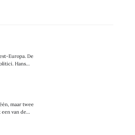
est-Europa. De
ci. Hans
 geen ander
engen met een
 één, maar twee
 een van de
erd in 1702
stammen uit 1395.