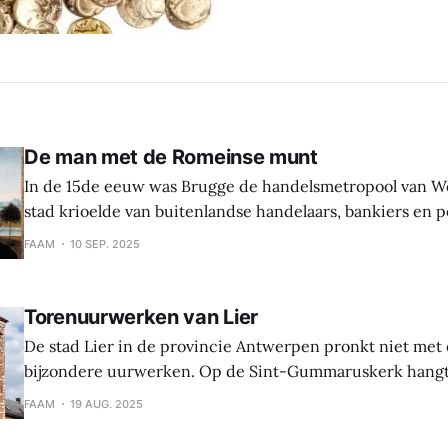
De man met de Romeinse munt
In de 15de eeuw was Brugge de handelsmetropool van W
stad krioelde van buitenlandse handelaars, bankiers en politi
Memling vond hier klanten voor elegante portretten. Als
FAAM
10 SEP. 2025
slaagde hij erin de persoon aantrekkelijk in beeld te br
zonnig landschap in de achtergrond. Een van
Torenuurwerken van Lier
De stad Lier in de provincie Antwerpen pronkt niet met
bijzondere uurwerken. Op de Sint-Gummaruskerk hangt
oudste smeedijzeren torenuurwerken van Europa. Het w
FAAM
19 AUG. 2025
gekocht in Maastricht en bleek na recent onderzoek te 
Maar Lier staat ook bekend om