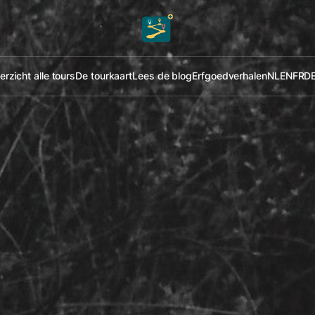
rzicht alle tours
De tourkaart
Lees de blog
Erfgoedverhalen
NL
EN
FR
D