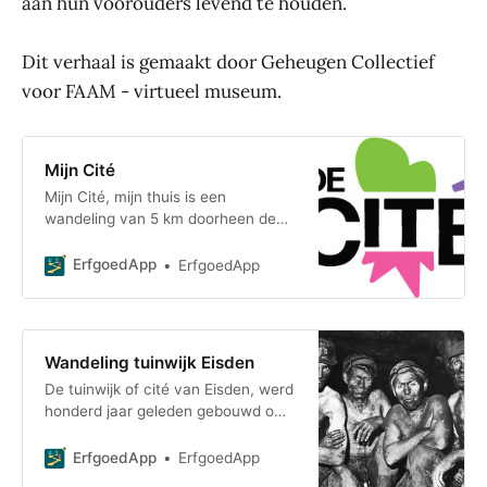
aan hun voorouders levend te houden.
Dit verhaal is gemaakt door Geheugen Collectief
voor FAAM - virtueel museum.
Mijn Cité
Mijn Cité, mijn thuis is een
wandeling van 5 km doorheen de
Cité. De wandeling is gebaseerd op
de bestaande wandeling van
ErfgoedApp
ErfgoedApp
Toerisme Beringen en he
Wandeling tuinwijk Eisden
De tuinwijk of cité van Eisden, werd
honderd jaar geleden gebouwd om
de mijnwerkers en hun familie te
huisvesten. Deze wandeling vertelt
ErfgoedApp
ErfgoedApp
het verh