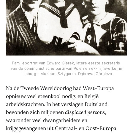
Familieportret van Edward Gierek, latere eerste secretaris 
van de communistische partij van Polen en ex-mijnwerker in 
Limburg - Muzeum Sztygarka, Dąbrowa Górnicza
Na de Tweede Wereldoorlog had West-Europa
opnieuw veel steenkool nodig, en België
arbeidskrachten. In het verslagen Duitsland
bevonden zich miljoenen
displaced persons
,
waaronder veel dwangarbeiders en
krijgsgevangenen uit Centraal- en Oost-Europa.