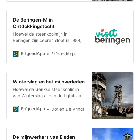
De Beringen-Mijn
Ontdekkingstocht
Hoewel de steenkoolmijn in
Beringen zijn deuren sloot in 1989,
zit de invloed daarvan op de streek
nog diepgeworteld in de sociale,
ErfgoedApp
ErfgoedApp
economische e
Winterslag en het mijnverleden
Hoewel de Genkse steenkoolmijn
van Winterslag al een dertigtal jaar
gesloten is, blijft haar invloed
voelbaar in de stad. Nieuwe
ErfgoedApp
Dorien De Vrindt
invullingen zorgen ervoor dat de
cité nog steeds leeft. De
mijngebouwen, zoals de
schachtbokken of het
De mijnwerkers van Eisden
energiegebouw zijn omgebouwd tot