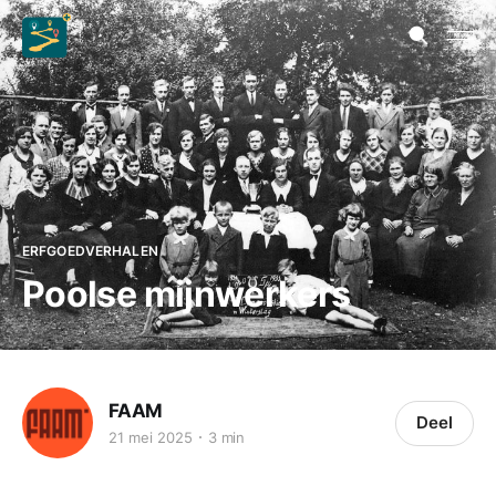
ERFGOEDVERHALEN
Poolse mijnwerkers
FAAM
Deel
21 mei 2025
3 min