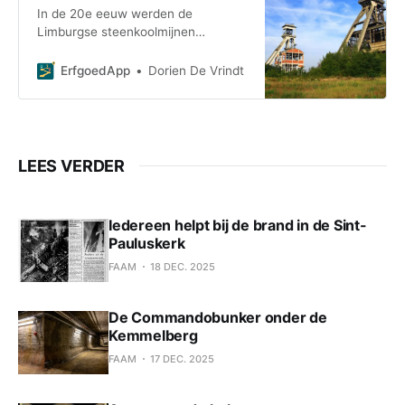
In de 20e eeuw werden de
bioscoop, ondernemingsruimte en
Limburgse steenkoolmijnen
cultuurcentrum. De terril is
opgericht, met in hun zog een reeks
omgevormd tot wandelgebied.
tuinwijken voor de arbeiders. Deze
ErfgoedApp
Dorien De Vrindt
tour neemt je mee naar de vorige
eeuw. Onderweg kom je meer te
weten over het ontstaan en de
architectuur van de tuinwijken, en
over de levensstijl en cultuur van
LEES VERDER
Iedereen helpt bij de brand in de Sint-
Pauluskerk
FAAM
18 DEC. 2025
De Commandobunker onder de
Kemmelberg
FAAM
17 DEC. 2025