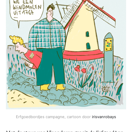
Erfgoedbordjes campagne, cartoon door 
irisvanrobays