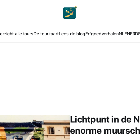
rzicht alle tours
De tourkaart
Lees de blog
Erfgoedverhalen
NL
EN
FR
D
Lichtpunt in de N
enorme muurschi