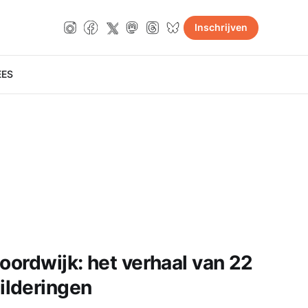
Inschrijven
E
ES
oordwijk: het verhaal van 22
lderingen