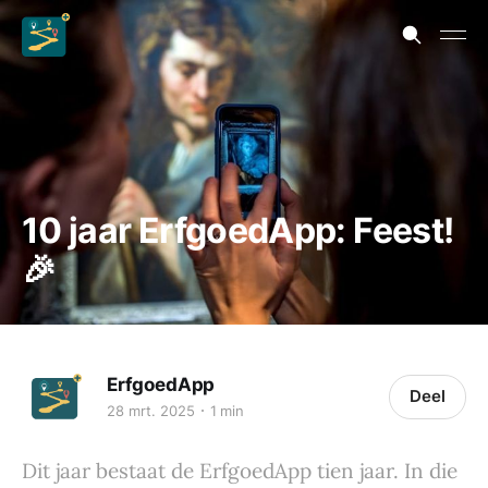
10 jaar ErfgoedApp: Feest!
🎉
ErfgoedApp
Deel
28 mrt. 2025
1 min
Dit jaar bestaat de ErfgoedApp tien jaar. In die