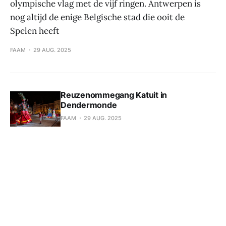
olympische vlag met de vijf ringen. Antwerpen is
nog altijd de enige Belgische stad die ooit de
Spelen heeft
FAAM
29 AUG. 2025
Reuzenommegang Katuit in
Dendermonde
FAAM
29 AUG. 2025
Vakantiekolonies aan de kust
FAAM
27 AUG. 2025
Een gokje wagen
FAAM
26 AUG. 2025